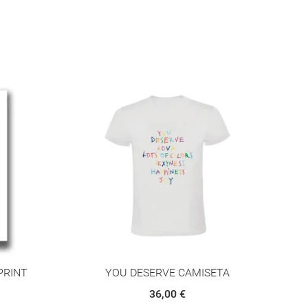
PRINT
YOU DESERVE CAMISETA
Y
36,00 €