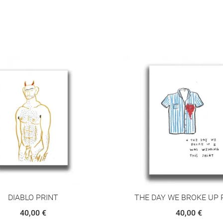
DIABLO PRINT
THE DAY WE BROKE UP 
40,00 €
40,00 €