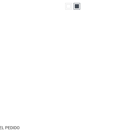
Blanco
Negro
A
EL PEDIDO